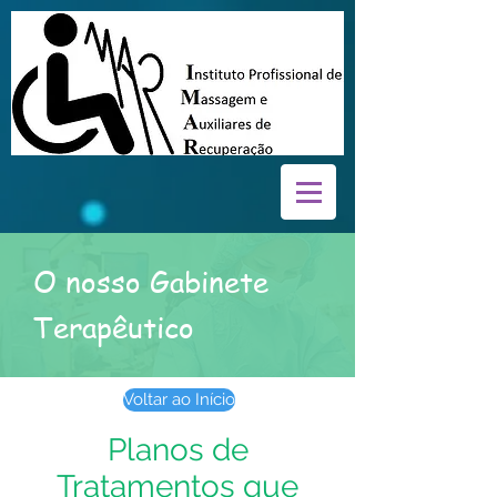
O nosso Gabinete
Terapêutico
Voltar ao Início
Planos de
Tratamentos que