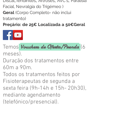
,
,
,
,
Discal
Tendinites
Artroses
AVC's
Paralisia
Facial, Nevralgia do Trigémeo )
Geral
(Corpo Completo
- não inclui
tratamento
)
Preçário: de 25€ Localizada a 50€Geral
Vouchers de Oferta/Prenda
Temos
(6
meses).
Duração dos tratamentos entre
60m a 90m.
Todos os tratamentos feitos por
Fisioterapeutas de segunda a
sexta feira (9h-14h e 15h- 20h30),
mediante agendamento
(telefónico/presencial).